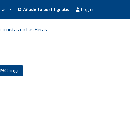
stas
Añade tu perfil gratis
Log in
icionistas en Las Heras
940.inge