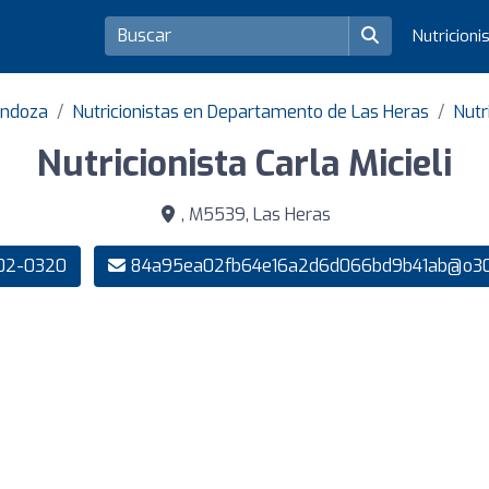
Nutricioni
endoza
Nutricionistas en Departamento de Las Heras
Nutr
Nutricionista Carla Micieli
, M5539, Las Heras
02-0320
84a95ea02fb64e16a2d6d066bd9b41ab@o30