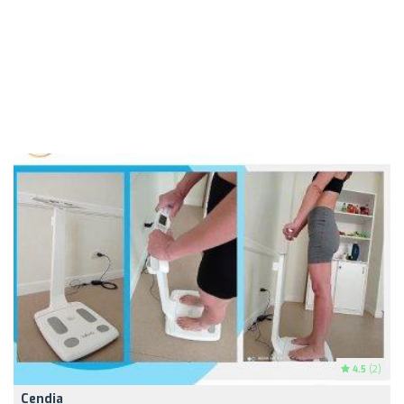
4.5
(2)
Cendia