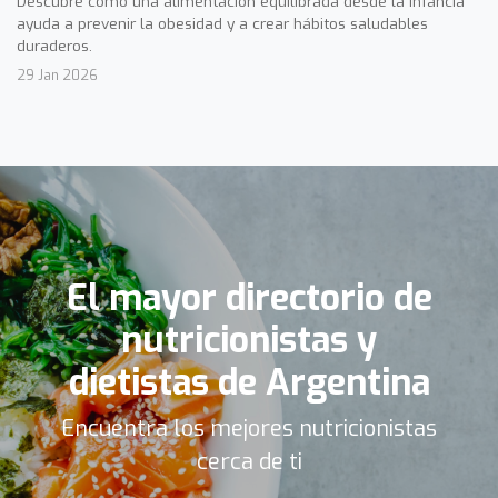
Descubre cómo una alimentación equilibrada desde la infancia
ayuda a prevenir la obesidad y a crear hábitos saludables
duraderos.
29 Jan 2026
El mayor directorio de
nutricionistas y
dietistas de Argentina
Encuentra los mejores nutricionistas
cerca de ti