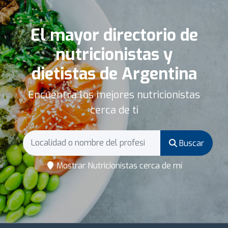
El mayor directorio de
nutricionistas y
dietistas de Argentina
Encuentra los mejores nutricionistas
cerca de ti
Buscar
Mostrar Nutricionistas cerca de mí