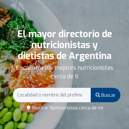
El mayor directorio de
nutricionistas y
dietistas de Argentina
Encuentra los mejores nutricionistas
cerca de ti
Buscar
Mostrar Nutricionistas cerca de mí