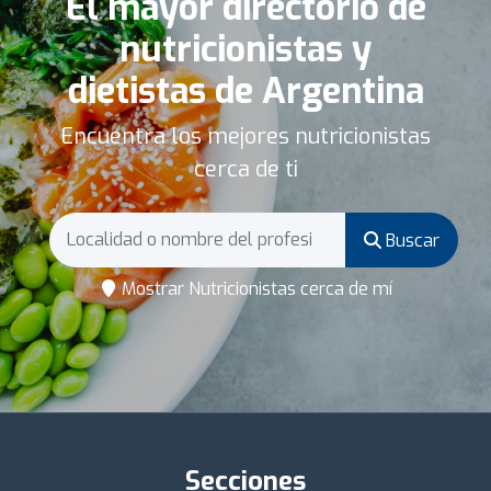
El mayor directorio de
nutricionistas y
dietistas de Argentina
Encuentra los mejores nutricionistas
cerca de ti
Buscar
Mostrar Nutricionistas cerca de mí
Secciones