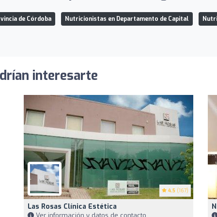
ovincia de Córdoba
Nutricionistas en Departamento de Capital
Nutr
drían interesarte
4.5
(167)
Las Rosas Clínica Estética
N
Ver información y datos de contacto