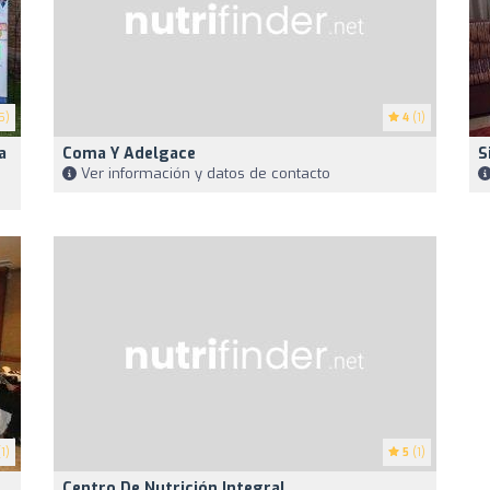
5)
4
(1)
a
Coma Y Adelgace
S
Ver información y datos de contacto
1)
5
(1)
Centro De Nutrición Integral