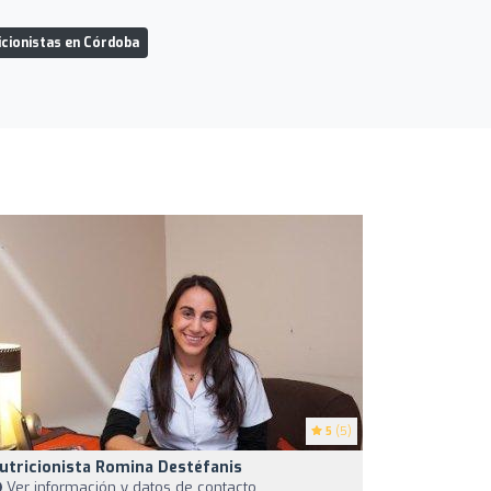
icionistas en Córdoba
5
(5)
utricionista Romina Destéfanis
Ver información y datos de contacto